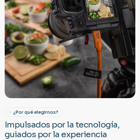
¿Por qué elegirnos?
I
m
p
u
l
s
a
d
o
s
p
o
r
l
a
t
e
c
n
o
l
o
g
í
a
,
g
u
i
a
d
o
s
p
o
r
l
a
e
x
p
e
r
i
e
n
c
i
a