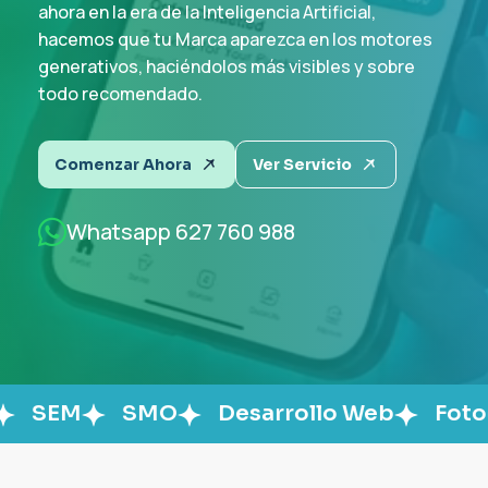
ahora en la era de la Inteligencia Artificial,
hacemos que tu Marca aparezca en los motores
Comenzar Ahora
Comenzar Ahora
Comenzar Ahora
Comenzar Ahora
Ver Servicio
Ver Servicio
Ver Servicio
Ver Servicio
generativos, haciéndolos más visibles y sobre
Comenzar Ahora
Ver Servicio
todo recomendado.
Whatsapp 627 760 988
Whatsapp 627 760 988
Whatsapp 627 760 988
Whatsapp 627 760 988
Whatsapp 627 760 988
Comenzar Ahora
Ver Servicio
Whatsapp 627 760 988
SMO
Desarrollo Web
Fotografía