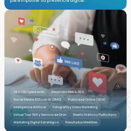
para impulsar su presencia digital.
GEO (SEO para la IA)
Desarrollo Web & SEO
Social Media ADS con IA (SMO)
Publicidad Online (SEM)
Inteligencia Artificial
Fotografía y Vídeo Marketing
Virtual Tour 360 y Servicio de Dron
Diseño Gráfico y Publicitario
Marketing Digital Estratégico
Resultados Medibles