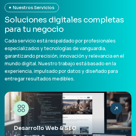
Nuestros Servicios
S
o
l
u
c
i
o
n
e
s
d
i
g
i
t
a
l
e
s
c
o
m
p
l
e
t
a
s
p
a
r
a
t
u
n
e
g
o
c
i
o
Cada servicio está respaldado por profesionales
especializados y tecnologías de vanguardia,
garantizando precisión, innovación y relevancia en el
mundo digital. Nuestro trabajo está basado en la
experiencia, impulsado por datos y diseñado para
entregar resultados medibles.
Desarrollo Web & SEO