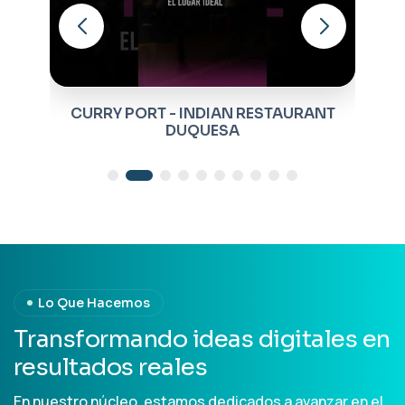
T
BOMBAY BRASSERIE INDIAN
RESTAURANT
Lo Que Hacemos
T
r
a
n
s
f
o
r
m
a
n
d
o
i
d
e
a
s
d
i
g
i
t
a
l
e
s
e
n
r
e
s
u
l
t
a
d
o
s
r
e
a
l
e
s
En nuestro núcleo, estamos dedicados a avanzar en el