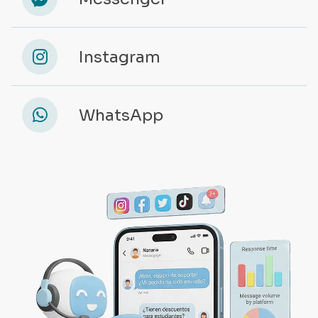
Integramos herramientas automatizadas que
reducen horas de trabajo operativo,
permitiéndote enfocarte en lo que realmente
importa: la estrategia.
MAYOR EFICIENCIA EN TUS
PROCESOS:
Aprovecha el poder del Machine Learning para
optimizar tareas, detectar oportunidades en
tiempo real y tomar decisiones más rentables.
CREATIVIDAD HUMANA + POTENCIA DE
IA