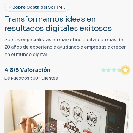
Sobre Costa del Sol TMK
T
r
a
n
s
f
o
r
m
a
m
o
s
i
d
e
a
s
e
n
r
e
s
u
l
t
a
d
o
s
d
i
g
i
t
a
l
e
s
e
x
i
t
o
s
o
s
Somos especialistas en marketing digital con más de
20 años de experiencia ayudando a empresas a crecer
en el mundo digital.
4.8/5 Valoración
De Nuestros 500+ Clientes