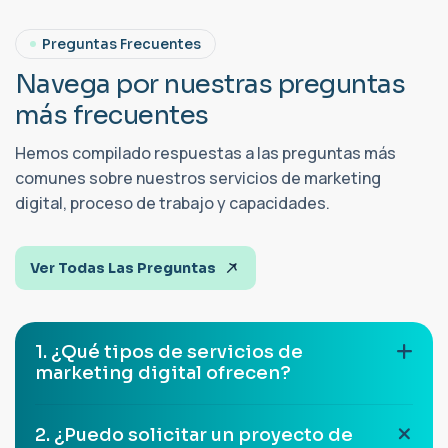
Preguntas Frecuentes
N
a
v
e
g
a
p
o
r
n
u
e
s
t
r
a
s
p
r
e
g
u
n
t
a
s
m
á
s
f
r
e
c
u
e
n
t
e
s
Hemos compilado respuestas a las preguntas más
comunes sobre nuestros servicios de marketing
digital, proceso de trabajo y capacidades.
Ver Todas Las Preguntas
1. ¿Qué tipos de servicios de
marketing digital ofrecen?
2. ¿Puedo solicitar un proyecto de