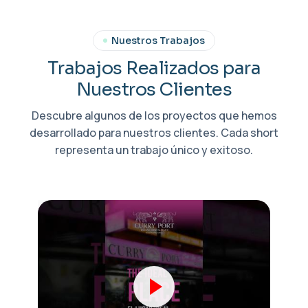
Nuestros Trabajos
T
r
a
b
a
j
o
s
R
e
a
l
i
z
a
d
o
s
p
a
r
a
N
u
e
s
t
r
o
s
C
l
i
e
n
t
e
s
Descubre algunos de los proyectos que hemos
desarrollado para nuestros clientes. Cada short
representa un trabajo único y exitoso.