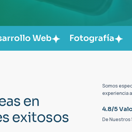
Web
Fotografía
Vídeo Ma
Somos especi
experiencia 
e
a
s
e
n
4.8/5 Val
e
s
e
x
i
t
o
s
o
s
De Nuestros 