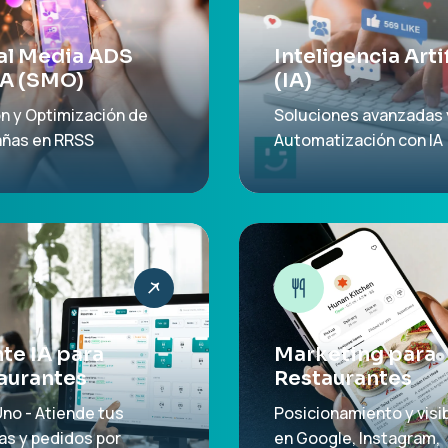
al Media ADS
Inteligencia Artif
IA (SMO)
(IA)
n y Optimización de
Soluciones avanzadas 
ñas en RRSS
Automatización con IA
te IA para
Marketing para
aurantes
Restaurantes
no - Atiende tus
Posicionamiento y visib
as y pedidos por
en Google, Instagram,