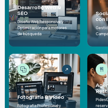
Desarrollo Web &
SEO
Soci
con 
Diseño Web Responsive y
Optimización para motores
Gestió
de búsqueda
Campa
Agen
Rest
Fotografía & Vídeo
PidesU
Fotografía Profesional y
reserv