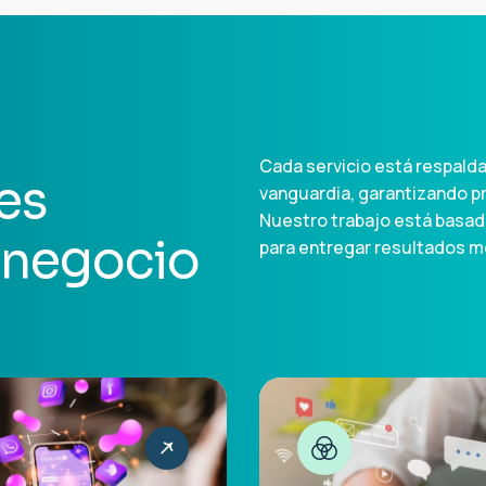
Cada servicio está respald
e
s
vanguardia, garantizando pre
Nuestro trabajo está basado
n
e
g
o
c
i
o
para entregar resultados m