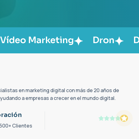
rketing
Dron
Diseño Grá
alistas en marketing digital con más de 20 años de
ayudando a empresas a crecer en el mundo digital.
oración
500+ Clientes