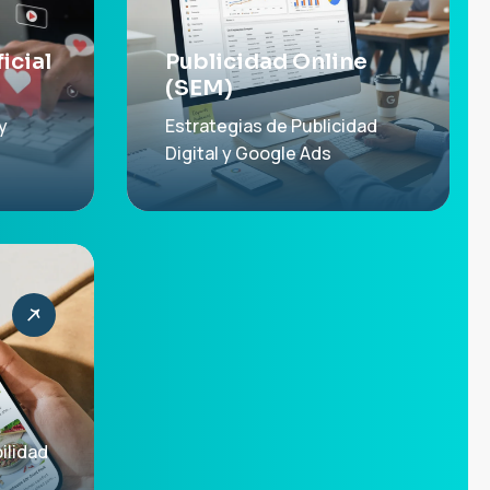
icial
Publicidad Online
(SEM)
y
Estrategias de Publicidad
Digital y Google Ads
ilidad