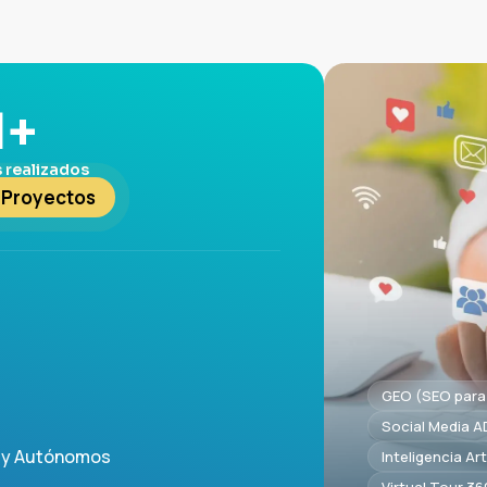
0
+
 realizados
 Proyectos
GEO (SEO para 
Social Media A
 y Autónomos
Inteligencia Arti