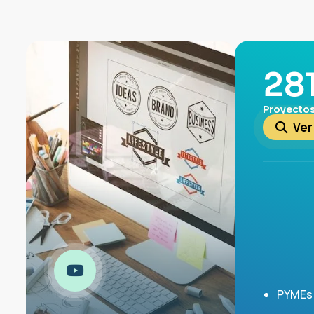
50
Proyectos
Ver
PYMEs