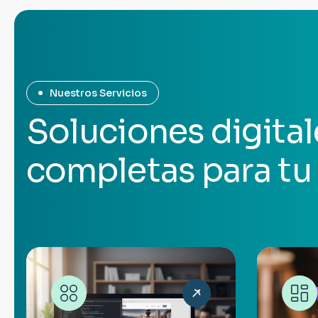
Nuestros Servicios
S
o
l
u
c
i
o
n
e
s
d
i
g
i
t
a
l
c
o
m
p
l
e
t
a
s
p
a
r
a
t
u