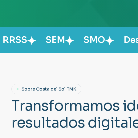
SEM
SMO
Desarrollo 
Sobre Costa del Sol TMK
T
r
a
n
s
f
o
r
m
a
m
o
s
i
d
r
e
s
u
l
t
a
d
o
s
d
i
g
i
t
a
l