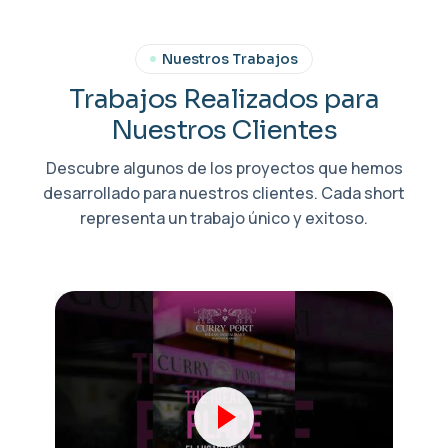
Nuestros Trabajos
T
r
a
b
a
j
o
s
R
e
a
l
i
z
a
d
o
s
p
a
r
a
N
u
e
s
t
r
o
s
C
l
i
e
n
t
e
s
Descubre algunos de los proyectos que hemos
desarrollado para nuestros clientes. Cada short
representa un trabajo único y exitoso.