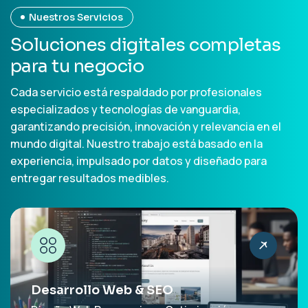
Nuestros Servicios
S
o
l
u
c
i
o
n
e
s
d
i
g
i
t
a
l
e
s
c
o
m
p
l
e
t
a
s
p
a
r
a
t
u
n
e
g
o
c
i
o
Cada servicio está respaldado por profesionales
especializados y tecnologías de vanguardia,
garantizando precisión, innovación y relevancia en el
mundo digital. Nuestro trabajo está basado en la
experiencia, impulsado por datos y diseñado para
entregar resultados medibles.
Desarrollo Web & SEO