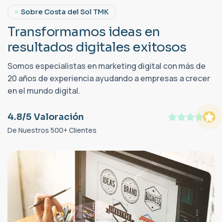
Sobre Costa del Sol TMK
T
r
a
n
s
f
o
r
m
a
m
o
s
i
d
e
a
s
e
n
r
e
s
u
l
t
a
d
o
s
d
i
g
i
t
a
l
e
s
e
x
i
t
o
s
o
s
Somos especialistas en marketing digital con más de
20 años de experiencia ayudando a empresas a crecer
en el mundo digital.
4.8/5 Valoración
De Nuestros 500+ Clientes