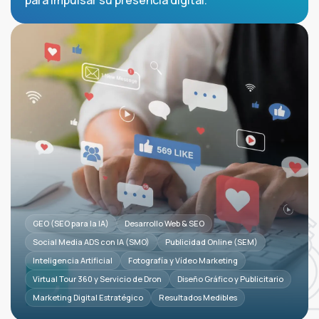
para impulsar su presencia digital.
GEO (SEO para la IA)
Desarrollo Web & SEO
Social Media ADS con IA (SMO)
Publicidad Online (SEM)
Inteligencia Artificial
Fotografía y Vídeo Marketing
Virtual Tour 360 y Servicio de Dron
Diseño Gráfico y Publicitario
Marketing Digital Estratégico
Resultados Medibles