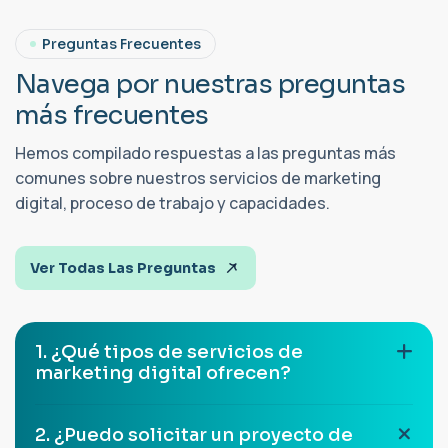
Preguntas Frecuentes
N
a
v
e
g
a
p
o
r
n
u
e
s
t
r
a
s
p
r
e
g
u
n
t
a
s
m
á
s
f
r
e
c
u
e
n
t
e
s
Hemos compilado respuestas a las preguntas más
comunes sobre nuestros servicios de marketing
digital, proceso de trabajo y capacidades.
Ver Todas Las Preguntas
1. ¿Qué tipos de servicios de
marketing digital ofrecen?
2. ¿Puedo solicitar un proyecto de