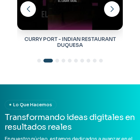
T
BOMBAY BRASSERIE INDIAN
RESTAURANT
Lo Que Hacemos
T
r
a
n
s
f
o
r
m
a
n
d
o
i
d
e
a
s
d
i
g
i
t
a
l
e
s
e
n
r
e
s
u
l
t
a
d
o
s
r
e
a
l
e
s
En nuestro núcleo, estamos dedicados a avanzar en el