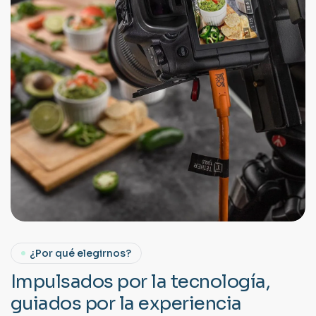
¿Por qué elegirnos?
I
m
p
u
l
s
a
d
o
s
p
o
r
l
a
t
e
c
n
o
l
o
g
í
a
,
g
u
i
a
d
o
s
p
o
r
l
a
e
x
p
e
r
i
e
n
c
i
a