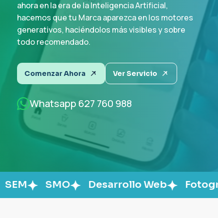
ahora en la era de la Inteligencia Artificial,
hacemos que tu Marca aparezca en los motores
Comenzar Ahora
Comenzar Ahora
Comenzar Ahora
Comenzar Ahora
Ver Servicio
Ver Servicio
Ver Servicio
Ver Servicio
generativos, haciéndolos más visibles y sobre
Comenzar Ahora
Ver Servicio
todo recomendado.
Whatsapp 627 760 988
Whatsapp 627 760 988
Whatsapp 627 760 988
Whatsapp 627 760 988
Whatsapp 627 760 988
Comenzar Ahora
Ver Servicio
Whatsapp 627 760 988
SMO
Desarrollo Web
Fotografía
V