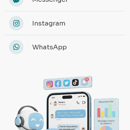
Integramos herramientas automatizadas que
reducen horas de trabajo operativo,
permitiéndote enfocarte en lo que realmente
importa: la estrategia.
MAYOR EFICIENCIA EN TUS
PROCESOS:
Aprovecha el poder del Machine Learning para
optimizar tareas, detectar oportunidades en
tiempo real y tomar decisiones más rentables.
CREATIVIDAD HUMANA + POTENCIA DE
IA